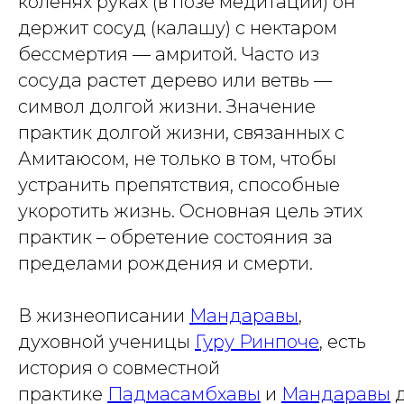
коленях руках (в позе медитации) он
держит сосуд (
калашу
) с нектаром
бессмертия — амритой. Часто из
сосуда растет дерево или ветвь —
символ долгой жизни. Значение
практик долгой жизни, связанных с
Амитаюсом, не только в том, чтобы
устранить препятствия, способные
укоротить жизнь. Основная цель этих
практик – обретение состояния за
пределами рождения и смерти.
В жизнеописании
Мандаравы
,
духовной ученицы
Гуру Ринпоче
, есть
история о совместной
практике
Падмасамбхавы
и
Мандаравы
д