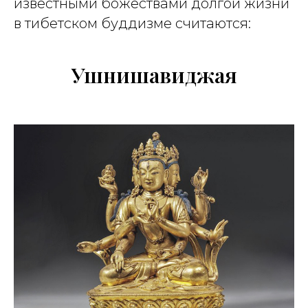
известными божествами долгой жизни
в тибетском буддизме считаются:
Ушнишавиджая