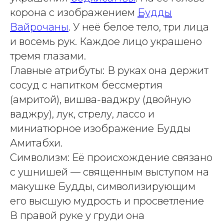
корона с изображением
Будды
Вайрочаны
. У неё белое тело, три лица
и восемь рук. Каждое лицо украшено
тремя глазами.
Главные атрибуты:
В руках она держит
сосуд с напитком бессмертия
(амритой), вишва-ваджру (двойную
ваджру), лук, стрелу, лассо и
миниатюрное изображение Будды
Амитабхи.
Символизм: Её происхождение связано
с
ушнишей
— священным выступом на
макушке Будды, символизирующим
его высшую мудрость и просветление
В правой руке у груди она