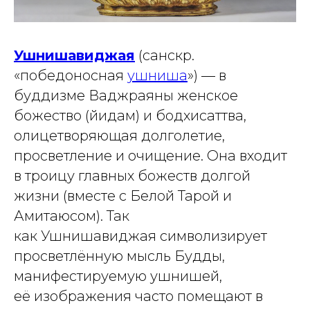
Ушнишавиджая
(санскр.
«победоносная
ушниша
») — в
буддизме Ваджраяны женское
божество (йидам) и бодхисаттва,
олицетворяющая долголетие,
просветление и очищение. Она входит
в троицу главных божеств долгой
жизни (вместе с Белой Тарой и
Амитаюсом). Так
как Ушнишавиджая символизирует
просветлённую мысль Будды,
манифестируемую ушнишей,
её изображения часто помещают в