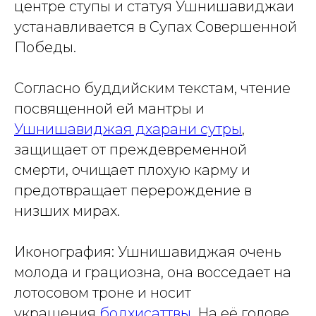
центре ступы и статуя Ушнишавиджаи
устанавливается в Супах Совершенной
Победы.
Согласно буддийским текстам, чтение
посвященной ей мантры и
Ушнишавиджая дхарани сутр
ы
,
защищает от преждевременной
смерти, очищает плохую карму и
предотвращает перерождение в
низших мирах.
Иконография: Ушнишавиджая очень
молода и грациозна, она восседает на
лотосовом троне и носит
украшения
бодхисаттвы
. На её голове