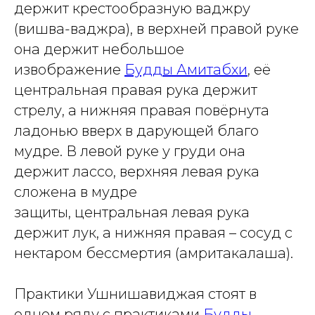
держит крестообразную ваджру
(вишва-ваджра), в верхней правой руке
она держит небольшое
извображение
Будды Амитабхи
, её
центральная правая рука держит
стрелу, а нижняя правая повёрнута
ладонью вверх в дарующей благо
мудре. В левой руке у груди она
держит лассо, верхняя левая рука
сложена в мудре
защиты, центральная левая рука
держит лук, а нижняя правая – сосуд с
нектаром бессмертия (амритакалаша).
Практики Ушнишавиджая стоят в
одном ряду с практиками
Будды