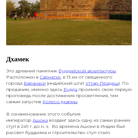
Дхамек
Это древний памятник
буддийской архитектуры
.
Расположен в
Сарнатхе
, в 13 км от священного
города
Варанаси
(индийский штат
Уттар-Прадеш
). По
преданию, именно здесь
Будда
произнёс свою первую
проповедь после достижения просветления, тем
самым запустив
Колесо дхармы
.
В ознаменование этого события
император
Ашока
воздвиг здесь одну из самых ранних
ступ в 249 г. до н. э. Во времена Ашоки в Индии был
рассвет буддизма и строительство ступ стало