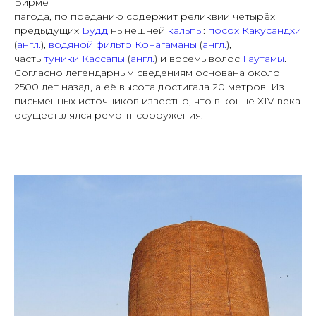
Бирме
пагода, по преданию содержит реликвии четырёх
предыдущих
Будд
нынешней
кальпы
:
посох
Какусандхи
(
англ.
),
водяной фильтр
Конагаманы
(
англ.
),
часть
туники
Кассапы
(
англ.
) и восемь волос
Гаутамы
.
Согласно легендарным сведениям основана около
2500 лет назад, а её высота достигала 20 метров. Из
письменных источников известно, что в конце XIV века
осуществлялся ремонт сооружения.