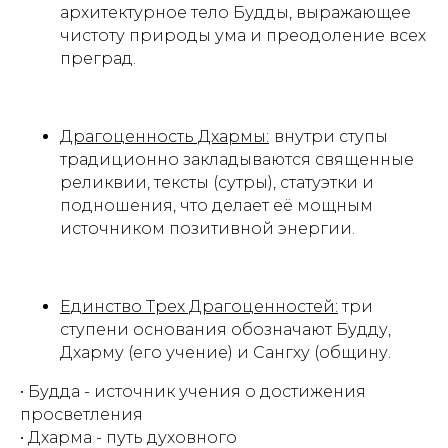
архитектурное тело Будды, выражающее
чистоту природы ума и преодоление всех
преград.
Драгоценность Дхармы:
внутри ступы
традиционно закладываются священные
реликвии, тексты (сутры), статуэтки и
подношения, что делает её мощным
источником позитивной энергии.
Единство Трех Драгоценностей:
три
ступени основания обозначают Будду,
Дхарму (его учение) и Сангху (общину.
• Будда - источник учения о достижения
просветления
• Дхарма - путь духовного