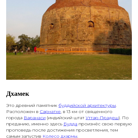
Дхамек
Это древний памятник
буддийской архитектуры
.
Расположен в
Сарнатхе
, в 13 км от священного
города
Варанаси
(индийский штат
Уттар-Прадеш
). По
преданию, именно здесь
Будда
произнёс свою первую
проповедь после достижения просветления, тем
самым запустив
Колесо дхармы
.