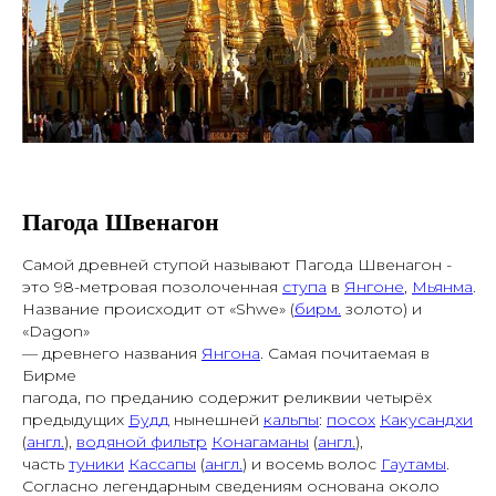
Пагода Швенагон
Самой древней ступой называют Пагода Швенагон -
это 98-метровая позолоченная
ступа
в
Янгоне
,
Мьянма
.
Название происходит от «Shwe» (
бирм.
золото) и
«Dagon»
— древнего названия
Янгона
. Самая почитаемая в
Бирме
пагода, по преданию содержит реликвии четырёх
предыдущих
Будд
нынешней
кальпы
:
посох
Какусандхи
(
англ.
),
водяной фильтр
Конагаманы
(
англ.
),
часть
туники
Кассапы
(
англ.
) и восемь волос
Гаутамы
.
Согласно легендарным сведениям основана около