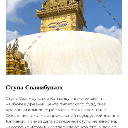
Ступа Сваямбунатх
Ступа Сваямбунатх в Катманду – важнейший и
наиболее древний центр тибетского буддизма
.
Храмовый комплекс располагается на вершине
Обезьяньего холма в прекрасной изумрудной долине
Катманду. Точная дата возведения ступы неизвестна,
некоторые источники утверждают, что это IV век до