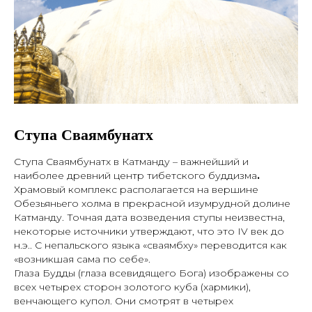
Ступа Сваямбунатх
Ступа Сваямбунатх в Катманду – важнейший и
наиболее древний центр тибетского буддизма
.
Храмовый комплекс располагается на вершине
Обезьяньего холма в прекрасной изумрудной долине
Катманду. Точная дата возведения ступы неизвестна,
некоторые источники утверждают, что это IV век до
н.э.. С непальского языка «сваямбху» переводится как
«возникшая сама по себе».
Глаза Будды (глаза всевидящего Бога) изображены со
всех четырех сторон золотого куба (хармики),
венчающего купол. Они смотрят в четырех